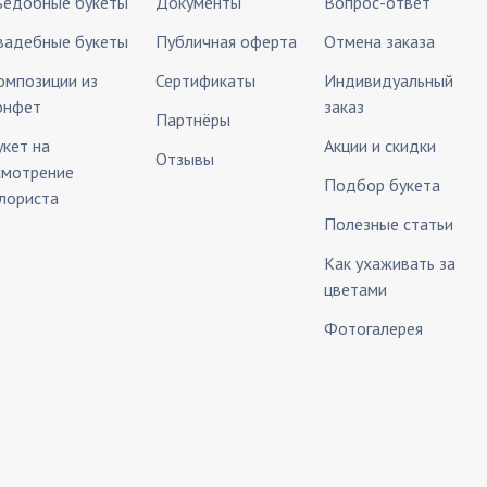
ъедобные букеты
Документы
Вопрос-ответ
вадебные букеты
Публичная оферта
Отмена заказа
омпозиции из
Сертификаты
Индивидуальный
онфет
заказ
Партнёры
укет на
Акции и скидки
Отзывы
смотрение
Подбор букета
лориста
Полезные статьи
Как ухаживать за
цветами
Фотогалерея