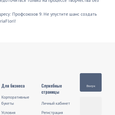
едоточиться только на процессе творчества без
ресу: Профсоюзов 9. Не упустите шанс создать
iaFlori!
Для бизнеса
Служебные
Вверх
страницы
Корпоративные
букеты
Личный кабинет
Условия
Регистрация