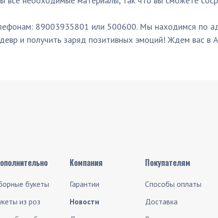
ы все необходимые материалы, так что вы сможете соср
лефонам: 89003935801 или 500600. Мы находимся по ад
девр и получить заряд позитивных эмоций! Ждем вас в Ar
ополнительно
Компания
Покупателям
борные букеты
Гарантии
Способы оплаты
укеты из роз
Новости
Доставка