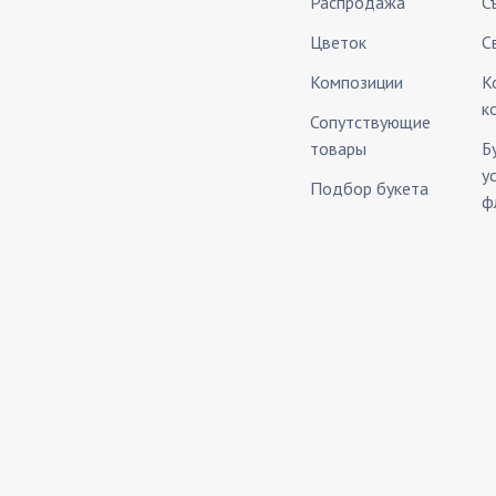
Распродажа
С
Цветок
С
Композиции
К
к
Сопутствующие
товары
Б
у
Подбор букета
ф