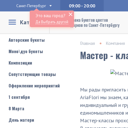
09:00 - 20:00
Санкт-Петербург
Это ваш город?
Доставка букетов цветов
Каталог
Да
Выбрать другой
и подарков по Санкт-Петербургу
Авторские букеты
Главная
Компания
Моно\дуо букеты
Мастер - кл
Композиции
Сопутствующие товары
Оформление мероприятий
Мы рады пригласить 
1 сентября
AriaFlori мы знаем,
индивидуальный и гр
8 Марта
единомышленников и 
День матери
Мастер-классы прохо