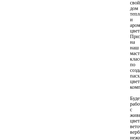
свой
дом
теп
и
аро
цвет
При
на
наш
маст
клас
по
соз
пас
цве
ком
Буд
рабо
с
жив
цвет
вето
верб
неж