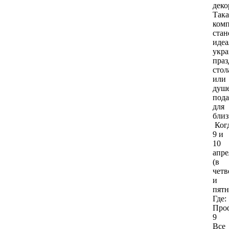
деко
Така
ком
стан
иде
укр
праз
стол
или
душ
под
для
близ
Когд
9 и
10
апре
(в
четв
и
пятн
Где:
Про
9
Все