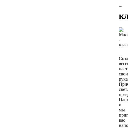
-
к
Соз
весе
наст
сво
рук
При
све
праз
Пасх
и
мы
при
вас
нап